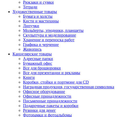
Рюкзаки и сумки
Тетради
Художественные товары
Бумага и холсты
Кисти и мастихины
Липучки
Мольберты, этюдники, планшеты
Скульптура и моделирование
Хранение и переноска работ
Графика и черчение
Живопись
Канцелярские товары
Адресные папки
Бумажный офис
Все для брошюровки
Все для презентации и рекламы
Книги
Коробки, стойки и портмоне для CD
Наградная продукция, государственная символика
Офисное оборудование
Офисные принадлежности
Письменные принадлежности
Подарочные пакеты и коробки
Резинки для денег
Фоторамки и фотоальбомы