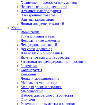
Хранение и переноска документов
Чертежные принадлежности
Штемпельная продукция
Электронные товары
Элитная канцелярия
Ящики для денег и ключей
Хобби
Выжигание
Грим для лица и тела
Декоративные элементы
Декорирование свечей
Декупаж, кракелюр
Для коллекционирования
Другие товары для творчества
Заготовки для декорирования и росписи
Золочение
Каллиграфия
Квиллинг
Лепка и моделирование
Мебельная миниатюра
Мел для досок и асфальта
Мыловарение
Наборы для детского творчества
Оригами
Режущие инструменты и коврики