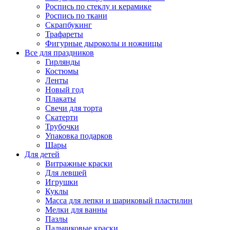
Роспись по стеклу и керамике
Роспись по ткани
Скрапбукинг
Трафареты
Фигурные дыроколы и ножницы
Все для праздников
Гирлянды
Костюмы
Ленты
Новый год
Плакаты
Свечи для торта
Скатерти
Трубочки
Упаковка подарков
Шары
Для детей
Витражные краски
Для левшей
Игрушки
Куклы
Масса для лепки и шариковый пластилин
Мелки для ванны
Пазлы
Пальчиковые краски