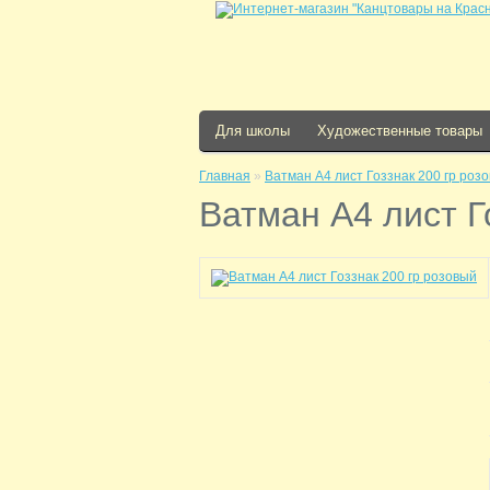
Для школы
Художественные товары
Главная
»
Ватман А4 лист Гоззнак 200 гр роз
Ватман А4 лист Г